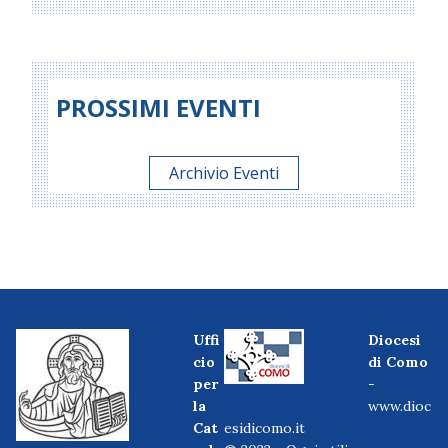
PROSSIMI EVENTI
Archivio Eventi
Uffi
Diocesi
cio
di Como
per
-
la
www.dioc
Cat
esidicomo.it