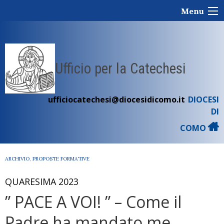
Skip
Menu
to
content
Ufficio per la Catechesi
ufficiocatechesi@diocesidicomo.it
DIOCESI
DI
COMO
ARCHIVIO
,
PROPOSTE FORMATIVE
QUARESIMA 2023
” PACE A VOI! ” – Come il
Padre ha mandato me,