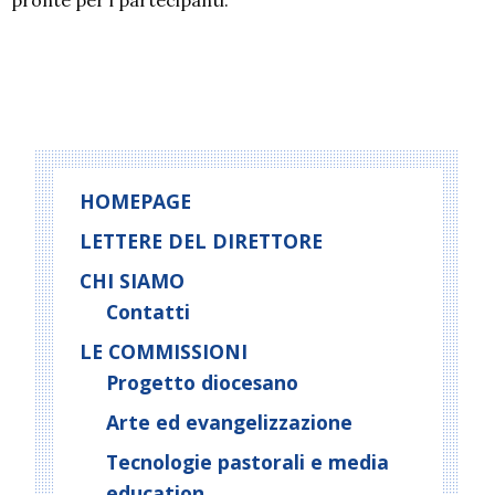
pronte per i partecipanti.
P
o
s
t
HOMEPAGE
N
LETTERE DEL DIRETTORE
a
CHI SIAMO
v
i
Contatti
g
LE COMMISSIONI
a
Progetto diocesano
t
Arte ed evangelizzazione
i
o
Tecnologie pastorali e media
n
education