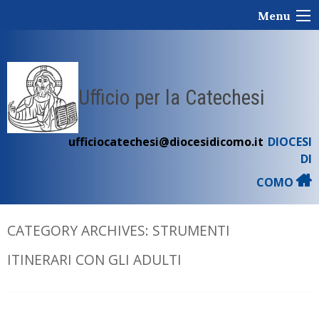
Skip
Menu
to
content
Ufficio per la Catechesi
ufficiocatechesi@diocesidicomo.it
DIOCESI
DI
COMO
CATEGORY ARCHIVES:
STRUMENTI
ITINERARI CON GLI ADULTI